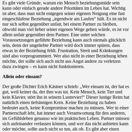
Es gibt viele Gründe, warum ein Mensch beziehungsmüde sein
kann oder einfach gerade andere Prioritäten im Leben hat. Wichtig
ist aber, dass man nicht entgegen seiner eigenen Neigung eine fast
eingeschlafene Beziehung „irgendwie am Laufen“ hält. Es ist nicht
nur sich selbst gegenüber unfair, bei einem Partner zu bleiben,
obwohl man viel lieber seiner eigenen Wege gehen würde, es ist vor
allem unfair gegenüber dem Partner. Eine unter solchen
Voraussetzungen geführte Beziehung kann auch niemals glücklich
sein, denn der ungeliebte Partner wird doch immer spüren, dass
etwas in der Beziehung fehlt. Frustration, Streit und Kränkungen
sind also vorprogrammiert. Wer also nicht in einer Beziehung leben
möchte, der sollte sich auch nicht aus Angst andere zu verletzen
dazu zwingen – es kann nicht funktionieren.
Allein oder einsam?
Der große Dichter Erich Kästner schrieb: „Wer einsam ist, der hat es
gut, weil keiner da, der ihm was tut. Kein Mensch, kein Tier und
kein Klavier, stört ihn in seinem Lustrevier!“ Dieser lustige Reim hat
natürlich einen tiefsinnigen Kern. Keine Beziehung zu haben
bedeutet auch, keine Kompromisse machen zu müssen. Wer in einer
Partnerschaft lebt, hat immer auch Verantwortung für den anderen,
im Gefühlsleben genauso wie im praktischen Leben. Partner müssen
sich aufeinander verlassen können, und wer das nicht anbieten kann
oder möchte, sollte auch nicht so tun, als ob. Es gibt aber einen