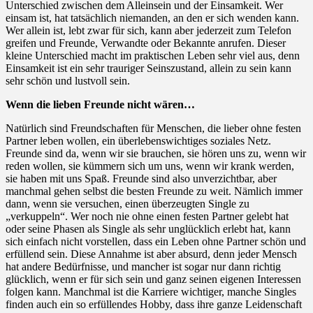
Unterschied zwischen dem Alleinsein und der Einsamkeit. Wer
einsam ist, hat tatsächlich niemanden, an den er sich wenden kann.
Wer allein ist, lebt zwar für sich, kann aber jederzeit zum Telefon
greifen und Freunde, Verwandte oder Bekannte anrufen. Dieser
kleine Unterschied macht im praktischen Leben sehr viel aus, denn
Einsamkeit ist ein sehr trauriger Seinszustand, allein zu sein kann
sehr schön und lustvoll sein.
Wenn die lieben Freunde nicht wären…
Natürlich sind Freundschaften für Menschen, die lieber ohne festen
Partner leben wollen, ein überlebenswichtiges soziales Netz.
Freunde sind da, wenn wir sie brauchen, sie hören uns zu, wenn wir
reden wollen, sie kümmern sich um uns, wenn wir krank werden,
sie haben mit uns Spaß. Freunde sind also unverzichtbar, aber
manchmal gehen selbst die besten Freunde zu weit. Nämlich immer
dann, wenn sie versuchen, einen überzeugten Single zu
„verkuppeln“. Wer noch nie ohne einen festen Partner gelebt hat
oder seine Phasen als Single als sehr unglücklich erlebt hat, kann
sich einfach nicht vorstellen, dass ein Leben ohne Partner schön und
erfüllend sein. Diese Annahme ist aber absurd, denn jeder Mensch
hat andere Bedürfnisse, und mancher ist sogar nur dann richtig
glücklich, wenn er für sich sein und ganz seinen eigenen Interessen
folgen kann. Manchmal ist die Karriere wichtiger, manche Singles
finden auch ein so erfüllendes Hobby, dass ihre ganze Leidenschaft